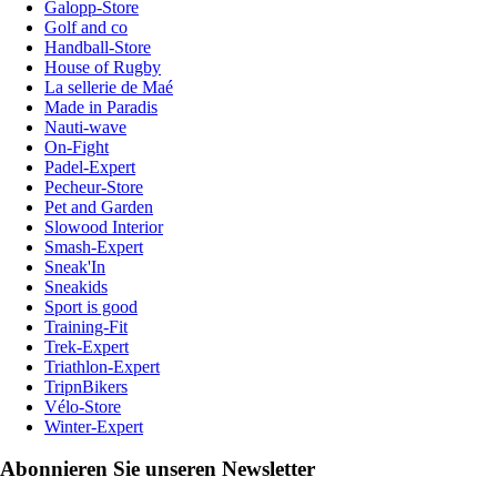
Galopp-Store
Golf and co
Handball-Store
House of Rugby
La sellerie de Maé
Made in Paradis
Nauti-wave
On-Fight
Padel-Expert
Pecheur-Store
Pet and Garden
Slowood Interior
Smash-Expert
Sneak'In
Sneakids
Sport is good
Training-Fit
Trek-Expert
Triathlon-Expert
TripnBikers
Vélo-Store
Winter-Expert
Abonnieren Sie unseren Newsletter