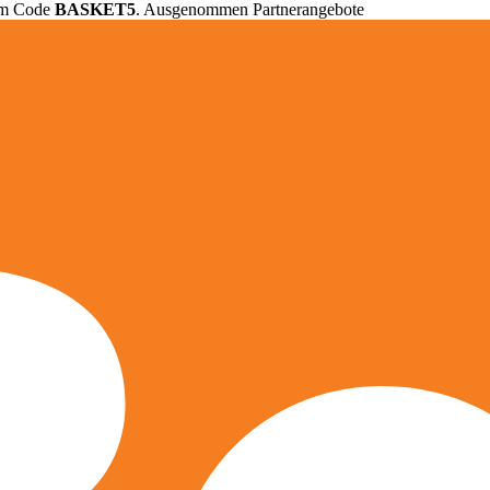
em Code
BASKET5
. Ausgenommen Partnerangebote