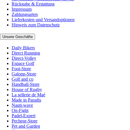
Rückgabe & Erstattung
Impressum
Zahlungsarten
Lieferkosten und Versandoptionen
Hinweis zum Datenschutz
Unsere Geschäfte
Daily Bikers
Direct Running
Direct-Volley
Espace Golf
Foot-Store
Galopp-Store
Golf and co
Handball-Store
House of Rugby
La sellerie de Maé
Made in Paradis
Nauti-wave
On-Fight
Padel-Expert
Pecheur-Store
Pet and Garden