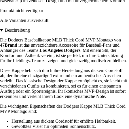
Baseballcap im zeitlosen Design und mit unvergleichlichem Komfort.
Produkt nicht verfügbar
Alle Varianten ausverkauft
Beschreibung
Die Dodgers Baseballkappe MLB Thick Cord MVP Montago von
47Brand
ist das unverzichtbare Accessoire für Baseball-Fans und
Anhänger des Teams
Los Angeles Dodgers
. Mit einem Stil, der
Komfort und Ästhetik vereint, ist sie perfekt, um Ihre Unterstützung
für Ihr Lieblings-Team zu zeigen und gleichzeitig modisch zu bleiben.
Diese Kappe hebt sich durch ihre Herstellung aus dickem Cordstoff
ab, der ihr eine einzigartige Textur und ein authentisches Aussehen
verleiht. Das klassische Design der Kappe ermöglicht es, sie leicht mit
verschiedenen Outfits zu kombinieren, sei es für einen entspannten
Ausflug oder ein Sportereignis. Ihr ikonisches MVP-Design ist sofort
erkennbar und verleiht Ihrem Look eine dynamische Note.
Die wichtigsten Eigenschaften der Dodgers Kappe MLB Thick Cord
MVP Montago sind:
Herstellung aus dickem Cordstoff für erhöhte Haltbarkeit.
Gewölbtes Visier für optimalen Sonnenschutz.