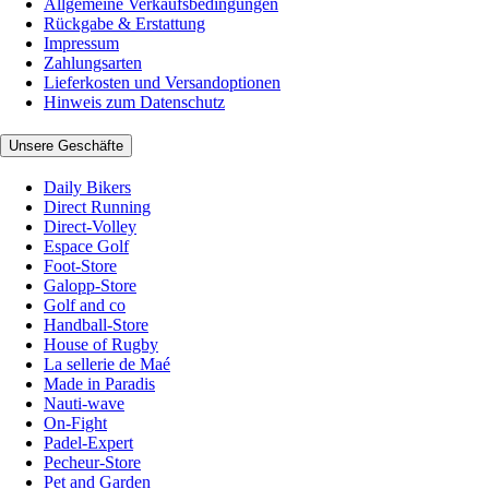
Allgemeine Verkaufsbedingungen
Rückgabe & Erstattung
Impressum
Zahlungsarten
Lieferkosten und Versandoptionen
Hinweis zum Datenschutz
Unsere Geschäfte
Daily Bikers
Direct Running
Direct-Volley
Espace Golf
Foot-Store
Galopp-Store
Golf and co
Handball-Store
House of Rugby
La sellerie de Maé
Made in Paradis
Nauti-wave
On-Fight
Padel-Expert
Pecheur-Store
Pet and Garden