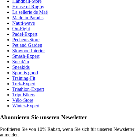
Handball-Store
House of Rugby
La sellerie de Maé
Made in Paradis
Nauti-wave
On-Fight
Padel-Expert
Pecheur-Store
Pet and Garden
Slowood Interior
Smash-Expert
Sneak'In
Sneakids
Sport is good
Training-Fit
Trek-Expert
Triathlon-Expert
TripnBikers
Vélo-Store
Winter-Expert
Abonnieren Sie unseren Newsletter
Profitieren Sie von 10% Rabatt, wenn Sie sich für unseren Newsletter
anmelden