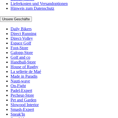
Lieferkosten und Versandoptionen
Hinweis zum Datenschutz
Unsere Geschäfte
Daily Bikers
Direct Running
Direct-Volley
Espace Golf
Foot-Store
Galopp-Store
Golf and co
Handball-Store
House of Rugby
La sellerie de Maé
Made in Paradis
Nauti-wave
On-Fight
Padel-Expert
Pecheur-Store
Pet and Garden
Slowood Interior
Smash-Expert
Sneak'In