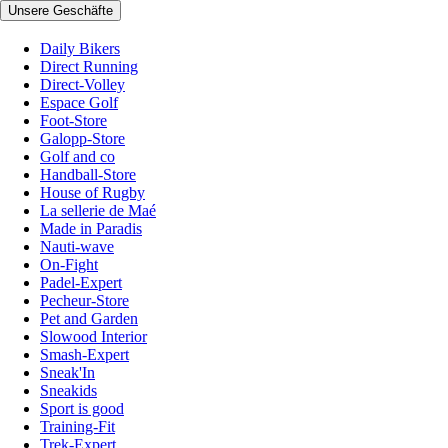
Unsere Geschäfte
Daily Bikers
Direct Running
Direct-Volley
Espace Golf
Foot-Store
Galopp-Store
Golf and co
Handball-Store
House of Rugby
La sellerie de Maé
Made in Paradis
Nauti-wave
On-Fight
Padel-Expert
Pecheur-Store
Pet and Garden
Slowood Interior
Smash-Expert
Sneak'In
Sneakids
Sport is good
Training-Fit
Trek-Expert