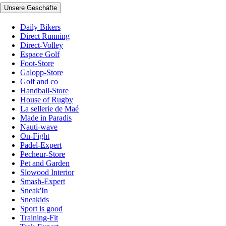
Unsere Geschäfte
Daily Bikers
Direct Running
Direct-Volley
Espace Golf
Foot-Store
Galopp-Store
Golf and co
Handball-Store
House of Rugby
La sellerie de Maé
Made in Paradis
Nauti-wave
On-Fight
Padel-Expert
Pecheur-Store
Pet and Garden
Slowood Interior
Smash-Expert
Sneak'In
Sneakids
Sport is good
Training-Fit