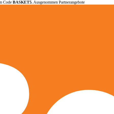
em Code
BASKET5
. Ausgenommen Partnerangebote