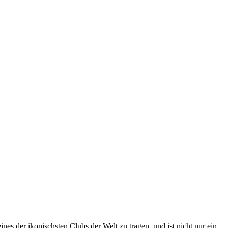
es der ikonischsten Clubs der Welt zu tragen, und ist nicht nur ein