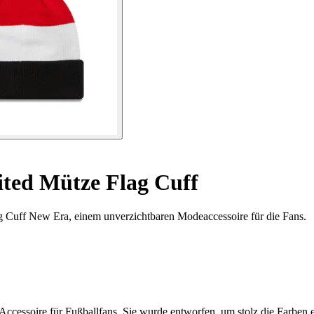
ted Mütze Flag Cuff
ag Cuff New Era, einem unverzichtbaren Modeaccessoire für die Fans.
cessoire für Fußballfans. Sie wurde entworfen, um stolz die Farben ein