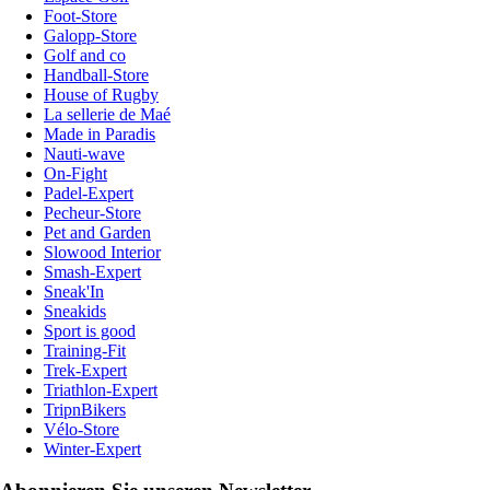
Foot-Store
Galopp-Store
Golf and co
Handball-Store
House of Rugby
La sellerie de Maé
Made in Paradis
Nauti-wave
On-Fight
Padel-Expert
Pecheur-Store
Pet and Garden
Slowood Interior
Smash-Expert
Sneak'In
Sneakids
Sport is good
Training-Fit
Trek-Expert
Triathlon-Expert
TripnBikers
Vélo-Store
Winter-Expert