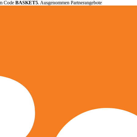
em Code
BASKET5
. Ausgenommen Partnerangebote