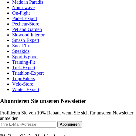
Made in Paradis
Nauti-wave
On-Fight
Padel-Expert
Pecheur-Store
Pet and Garden
Slowood Interior
Smash-Expert
Sneak'In
Sneakids
Sport is good
Training-Fit
Trek-Expert
Triathlon-Expert
TripnBikers
Vélo-Store
Winter-Expert
Abonnieren Sie unseren Newsletter
Profitieren Sie von 10% Rabatt, wenn Sie sich für unseren Newsletter
anmelden
Abonnieren