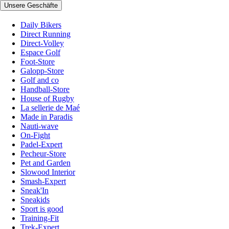
Unsere Geschäfte
Daily Bikers
Direct Running
Direct-Volley
Espace Golf
Foot-Store
Galopp-Store
Golf and co
Handball-Store
House of Rugby
La sellerie de Maé
Made in Paradis
Nauti-wave
On-Fight
Padel-Expert
Pecheur-Store
Pet and Garden
Slowood Interior
Smash-Expert
Sneak'In
Sneakids
Sport is good
Training-Fit
Trek-Expert