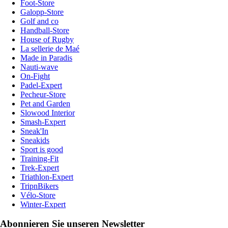
Foot-Store
Galopp-Store
Golf and co
Handball-Store
House of Rugby
La sellerie de Maé
Made in Paradis
Nauti-wave
On-Fight
Padel-Expert
Pecheur-Store
Pet and Garden
Slowood Interior
Smash-Expert
Sneak'In
Sneakids
Sport is good
Training-Fit
Trek-Expert
Triathlon-Expert
TripnBikers
Vélo-Store
Winter-Expert
Abonnieren Sie unseren Newsletter