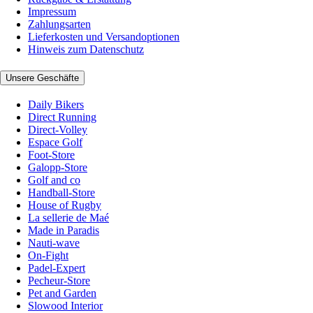
Impressum
Zahlungsarten
Lieferkosten und Versandoptionen
Hinweis zum Datenschutz
Unsere Geschäfte
Daily Bikers
Direct Running
Direct-Volley
Espace Golf
Foot-Store
Galopp-Store
Golf and co
Handball-Store
House of Rugby
La sellerie de Maé
Made in Paradis
Nauti-wave
On-Fight
Padel-Expert
Pecheur-Store
Pet and Garden
Slowood Interior