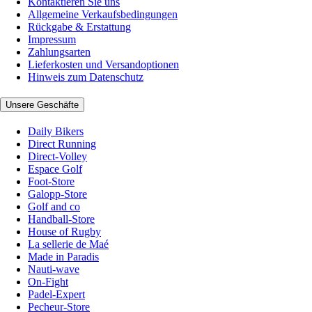
Kontaktieren Sie uns
Allgemeine Verkaufsbedingungen
Rückgabe & Erstattung
Impressum
Zahlungsarten
Lieferkosten und Versandoptionen
Hinweis zum Datenschutz
Unsere Geschäfte
Daily Bikers
Direct Running
Direct-Volley
Espace Golf
Foot-Store
Galopp-Store
Golf and co
Handball-Store
House of Rugby
La sellerie de Maé
Made in Paradis
Nauti-wave
On-Fight
Padel-Expert
Pecheur-Store