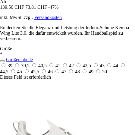
Ab
139,56 CHF
73,81 CHF
-47%
inkl. MwSt. zzgl.
Versandkosten
Entdecken Sie die Eleganz und Leistung der Indoor-Schuhe Kempa
Wing Lite 3.0, die dafür entwickelt wurden, Ihr Handballspiel zu
verbessern.
Größe
*
Größentabelle
39
39,5
40,5
41
42
42,5
43
44
44,5
45
45,5
46
47
48
49
50
Dieses Feld ist erforderlich