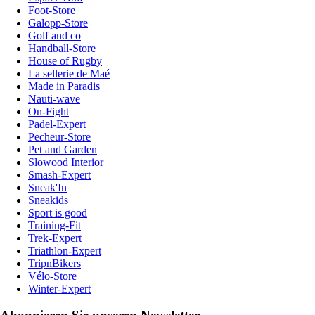
Foot-Store
Galopp-Store
Golf and co
Handball-Store
House of Rugby
La sellerie de Maé
Made in Paradis
Nauti-wave
On-Fight
Padel-Expert
Pecheur-Store
Pet and Garden
Slowood Interior
Smash-Expert
Sneak'In
Sneakids
Sport is good
Training-Fit
Trek-Expert
Triathlon-Expert
TripnBikers
Vélo-Store
Winter-Expert