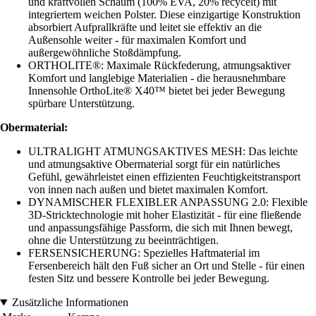
und kraftvollen Schaum (100% EVA, 20% recycelt) mit
integriertem weichen Polster. Diese einzigartige Konstruktion
absorbiert Aufprallkräfte und leitet sie effektiv an die
Außensohle weiter - für maximalen Komfort und
außergewöhnliche Stoßdämpfung.
ORTHOLITE®: Maximale Rückfederung, atmungsaktiver
Komfort und langlebige Materialien - die herausnehmbare
Innensohle OrthoLite® X40™ bietet bei jeder Bewegung
spürbare Unterstützung.
Obermaterial:
ULTRALIGHT ATMUNGSAKTIVES MESH: Das leichte
und atmungsaktive Obermaterial sorgt für ein natürliches
Gefühl, gewährleistet einen effizienten Feuchtigkeitstransport
von innen nach außen und bietet maximalen Komfort.
DYNAMISCHER FLEXIBLER ANPASSUNG 2.0: Flexible
3D-Stricktechnologie mit hoher Elastizität - für eine fließende
und anpassungsfähige Passform, die sich mit Ihnen bewegt,
ohne die Unterstützung zu beeinträchtigen.
FERSENSICHERUNG: Spezielles Haftmaterial im
Fersenbereich hält den Fuß sicher an Ort und Stelle - für einen
festen Sitz und bessere Kontrolle bei jeder Bewegung.
Zusätzliche Informationen