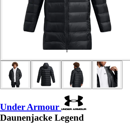
Under Armour
Daunenjacke Legend