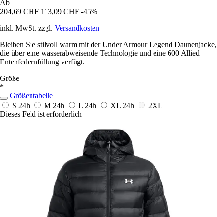
Ab
204,69 CHF
113,09 CHF
-45%
inkl. MwSt. zzgl.
Versandkosten
Bleiben Sie stilvoll warm mit der Under Armour Legend Daunenjacke,
die über eine wasserabweisende Technologie und eine 600 Allied
Entenfedernfüllung verfügt.
Größe
*
Größentabelle
S
24h
M
24h
L
24h
XL
24h
2XL
Dieses Feld ist erforderlich