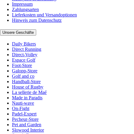
Impressum
Zahlungsarten
Lieferkosten und Versandoptionen
Hinweis zum Datenschutz
Unsere Geschäfte
Daily Bikers
Direct Running
Direct-Volley
Espace Golf
Foot-Store
Galopp-Store
Golf and co
Handball-Store
House of Rugby
La sellerie de Maé
Made in Paradis
Nauti-wave
On-Fight
Padel-Expert
Pecheur-Store
Pet and Garden
Slowood Interior