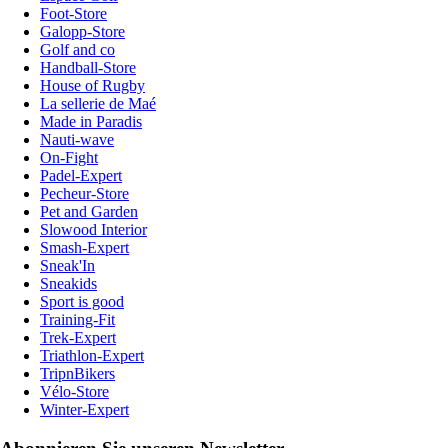
Foot-Store
Galopp-Store
Golf and co
Handball-Store
House of Rugby
La sellerie de Maé
Made in Paradis
Nauti-wave
On-Fight
Padel-Expert
Pecheur-Store
Pet and Garden
Slowood Interior
Smash-Expert
Sneak'In
Sneakids
Sport is good
Training-Fit
Trek-Expert
Triathlon-Expert
TripnBikers
Vélo-Store
Winter-Expert