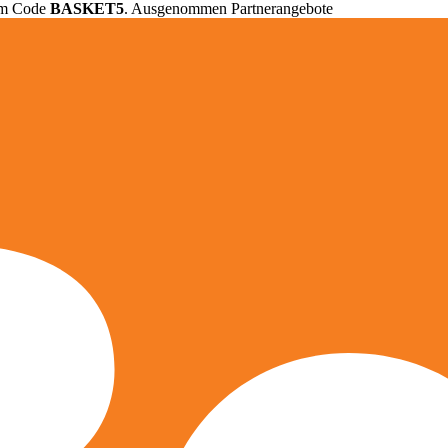
em Code
BASKET5
. Ausgenommen Partnerangebote