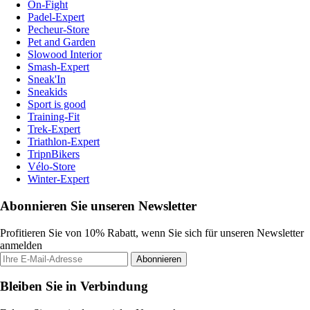
On-Fight
Padel-Expert
Pecheur-Store
Pet and Garden
Slowood Interior
Smash-Expert
Sneak'In
Sneakids
Sport is good
Training-Fit
Trek-Expert
Triathlon-Expert
TripnBikers
Vélo-Store
Winter-Expert
Abonnieren Sie unseren Newsletter
Profitieren Sie von 10% Rabatt, wenn Sie sich für unseren Newsletter
anmelden
Abonnieren
Bleiben Sie in Verbindung