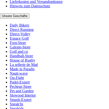
Lieferkosten und Versandoptionen
Hinweis zum Datenschutz
Unsere Geschäfte
Daily Bikers
Direct Running
Direct-Volley
Espace Golf
Foot-Store
Galopp-Store
Golf and co
Handball-Store
House of Rugby
La sellerie de Maé
Made in Paradis
Nauti-wave
On-Fight
Padel-Expert
Pecheur-Store
Pet and Garden
Slowood Interior
Smash-Expert
Sneak'In
Sneakids