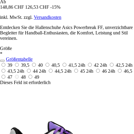
Ab
148,86 CHF
126,53 CHF
-15%
inkl. MwSt. zzgl.
Versandkosten
Entdecken Sie die Hallenschuhe Asics Powerbreak FF, unverzichtbare
Begleiter für Handball-Enthusiasten, die Komfort, Leistung und Stil
vereinen.
Größe
*
Größentabelle
39
39,5
40
40,5
41,5
24h
42
24h
42,5
24h
43,5
24h
44
24h
44,5
24h
45
24h
46
24h
46,5
47
48
49
Dieses Feld ist erforderlich