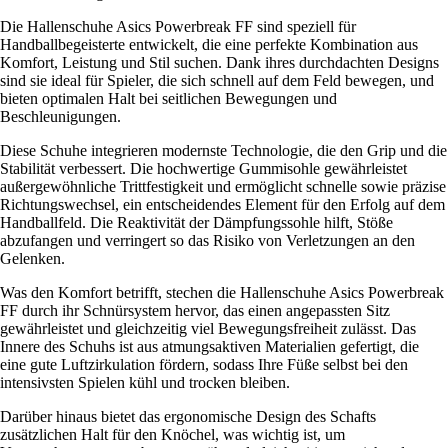
Die Hallenschuhe Asics Powerbreak FF sind speziell für
Handballbegeisterte entwickelt, die eine perfekte Kombination aus
Komfort, Leistung und Stil suchen. Dank ihres durchdachten Designs
sind sie ideal für Spieler, die sich schnell auf dem Feld bewegen, und
bieten optimalen Halt bei seitlichen Bewegungen und
Beschleunigungen.
Diese Schuhe integrieren modernste Technologie, die den Grip und die
Stabilität verbessert. Die hochwertige Gummisohle gewährleistet
außergewöhnliche Trittfestigkeit und ermöglicht schnelle sowie präzise
Richtungswechsel, ein entscheidendes Element für den Erfolg auf dem
Handballfeld. Die Reaktivität der Dämpfungssohle hilft, Stöße
abzufangen und verringert so das Risiko von Verletzungen an den
Gelenken.
Was den Komfort betrifft, stechen die Hallenschuhe Asics Powerbreak
FF durch ihr Schnürsystem hervor, das einen angepassten Sitz
gewährleistet und gleichzeitig viel Bewegungsfreiheit zulässt. Das
Innere des Schuhs ist aus atmungsaktiven Materialien gefertigt, die
eine gute Luftzirkulation fördern, sodass Ihre Füße selbst bei den
intensivsten Spielen kühl und trocken bleiben.
Darüber hinaus bietet das ergonomische Design des Schafts
zusätzlichen Halt für den Knöchel, was wichtig ist, um