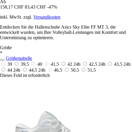
Ab
158,17 CHF
83,43 CHF
-47%
inkl. MwSt. zzgl.
Versandkosten
Entdecken Sie die Hallenschuhe Asics Sky Elite FF MT 3, die
entwickelt wurden, um Ihre Volleyball-Leistungen mit Komfort und
Unterstützung zu optimieren.
Größe
*
Größentabelle
39
39,5
40
41,5
42
24h
42,5
24h
43,5
24h
44
24h
44,5
24h
46,5
50,5
51,5
Dieses Feld ist erforderlich