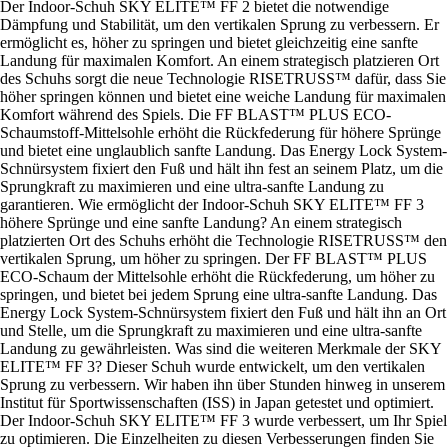
Der Indoor-Schuh SKY ELITE™ FF 2 bietet die notwendige
Dämpfung und Stabilität, um den vertikalen Sprung zu verbessern. Er
ermöglicht es, höher zu springen und bietet gleichzeitig eine sanfte
Landung für maximalen Komfort. An einem strategisch platzieren Ort
des Schuhs sorgt die neue Technologie RISETRUSS™ dafür, dass Sie
höher springen können und bietet eine weiche Landung für maximalen
Komfort während des Spiels. Die FF BLAST™ PLUS ECO-
Schaumstoff-Mittelsohle erhöht die Rückfederung für höhere Sprünge
und bietet eine unglaublich sanfte Landung. Das Energy Lock System-
Schnürsystem fixiert den Fuß und hält ihn fest an seinem Platz, um die
Sprungkraft zu maximieren und eine ultra-sanfte Landung zu
garantieren. Wie ermöglicht der Indoor-Schuh SKY ELITE™ FF 3
höhere Sprünge und eine sanfte Landung? An einem strategisch
platzierten Ort des Schuhs erhöht die Technologie RISETRUSS™ den
vertikalen Sprung, um höher zu springen. Der FF BLAST™ PLUS
ECO-Schaum der Mittelsohle erhöht die Rückfederung, um höher zu
springen, und bietet bei jedem Sprung eine ultra-sanfte Landung. Das
Energy Lock System-Schnürsystem fixiert den Fuß und hält ihn an Ort
und Stelle, um die Sprungkraft zu maximieren und eine ultra-sanfte
Landung zu gewährleisten. Was sind die weiteren Merkmale der SKY
ELITE™ FF 3? Dieser Schuh wurde entwickelt, um den vertikalen
Sprung zu verbessern. Wir haben ihn über Stunden hinweg in unserem
Institut für Sportwissenschaften (ISS) in Japan getestet und optimiert.
Der Indoor-Schuh SKY ELITE™ FF 3 wurde verbessert, um Ihr Spiel
zu optimieren. Die Einzelheiten zu diesen Verbesserungen finden Sie