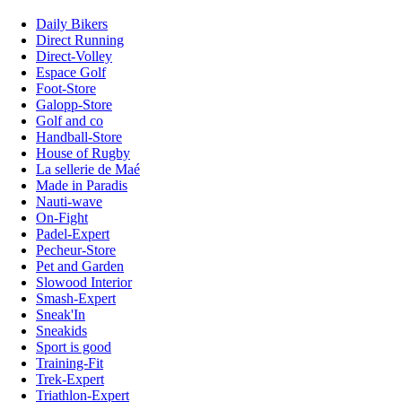
Daily Bikers
Direct Running
Direct-Volley
Espace Golf
Foot-Store
Galopp-Store
Golf and co
Handball-Store
House of Rugby
La sellerie de Maé
Made in Paradis
Nauti-wave
On-Fight
Padel-Expert
Pecheur-Store
Pet and Garden
Slowood Interior
Smash-Expert
Sneak'In
Sneakids
Sport is good
Training-Fit
Trek-Expert
Triathlon-Expert