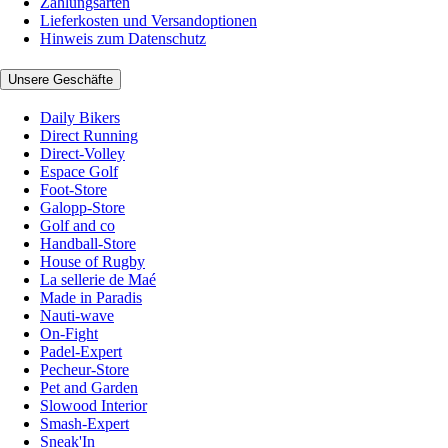
Zahlungsarten
Lieferkosten und Versandoptionen
Hinweis zum Datenschutz
Unsere Geschäfte
Daily Bikers
Direct Running
Direct-Volley
Espace Golf
Foot-Store
Galopp-Store
Golf and co
Handball-Store
House of Rugby
La sellerie de Maé
Made in Paradis
Nauti-wave
On-Fight
Padel-Expert
Pecheur-Store
Pet and Garden
Slowood Interior
Smash-Expert
Sneak'In